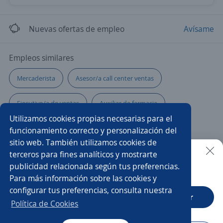
Nuevas ofertas de empleo
Avísame
Empleos similares
Mercaderista
Asesor/a call center ventas
Ejecutivo/a de ventas
Auxiliar de farmacia
Utilizamos cookies propias necesarias para el
Ayudante de servicios generales
Camarero/a
funcionamiento correcto y personalización del
sitio web. También utilizamos cookies de
Fonoaudiólogo/a
Auxiliar de cocina
Profesor/a
terceros para fines analíticos y mostrarte
publicidad relacionada según tus preferencias.
Buscar es más fácil en la app
Para más información sobre las cookies y
Impulsador/a
Nutricionista
Odontólogo/a
configurar tus preferencias, consulta nuestra
CT App
Abrir
Asesor/a comercial
Auxiliar de laboratorio
Política de Cookies