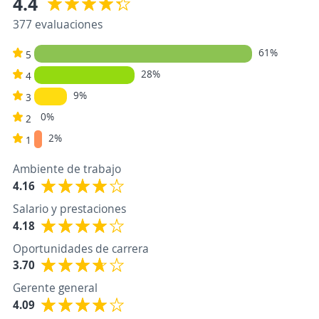
4.4
377 evaluaciones
61%
5
28%
4
9%
3
0%
2
2%
1
Ambiente de trabajo
4.16
Salario y prestaciones
4.18
Oportunidades de carrera
3.70
Gerente general
4.09