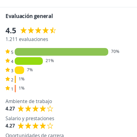
Evaluación general
4.5
1.211 evaluaciones
70%
5
21%
4
7%
3
1%
2
1%
1
Ambiente de trabajo
4.27
Salario y prestaciones
4.27
Oportunidades de carrera