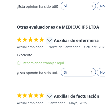
Sí
0
No
¿Esta opinión ha sido útil?
Otras evaluaciones de MEDICUC IPS LTDA
Auxiliar de enfermería
Actual empleado
Norte de Santander
Octubre, 202
Excelente
Recomienda trabajar aquí
Sí
1
No
¿Esta opinión ha sido útil?
Auxiliar de facturación
Actual empleado
Santander
Mayo, 2025