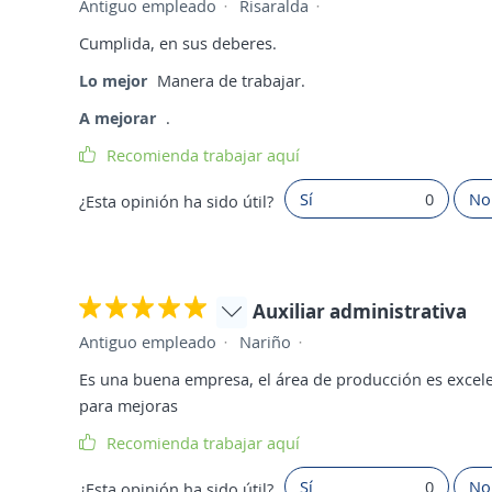
Antiguo empleado
Risaralda
Cumplida, en sus deberes.
Lo mejor
Manera de trabajar.
A mejorar
.
Recomienda trabajar aquí
Sí
0
No
¿Esta opinión ha sido útil?
Auxiliar administrativa
Antiguo empleado
Nariño
Es una buena empresa, el área de producción es excelent
para mejoras
Recomienda trabajar aquí
Sí
0
No
¿Esta opinión ha sido útil?