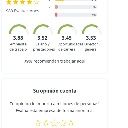
2
5%
980 Evaluaciones
1
4%
3.88
3.52
3.45
3.53
Ambiente
Salario y
Oportunidades
Director
de trabajo
prestaciones
de carrera
general
79%
recomiendan trabajar aquí
Su opinión cuenta
Tu opinión le importa a millones de personas!
Evalúa esta empresa de forma anónima.