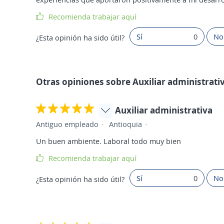
Recomienda trabajar aquí
Sí
0
No
¿Esta opinión ha sido útil?
Otras opiniones sobre Auxiliar administrati
Auxiliar administrativa
Antiguo empleado
Antioquia
Un buen ambiente. Laboral todo muy bien
Recomienda trabajar aquí
Sí
0
No
¿Esta opinión ha sido útil?