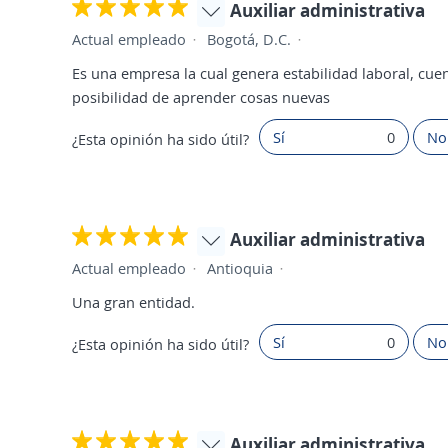
Auxiliar administrativa
Actual empleado
Bogotá, D.C.
Es una empresa la cual genera estabilidad laboral, cue
posibilidad de aprender cosas nuevas
Sí
0
No
¿Esta opinión ha sido útil?
Auxiliar administrativa
Actual empleado
Antioquia
Una gran entidad.
Sí
0
No
¿Esta opinión ha sido útil?
Auxiliar administrativa