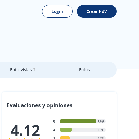
Login
Crear HdV
Entrevistas
3
Fotos
Evaluaciones y opiniones
5
56%
4.12
4
19%
3
16%