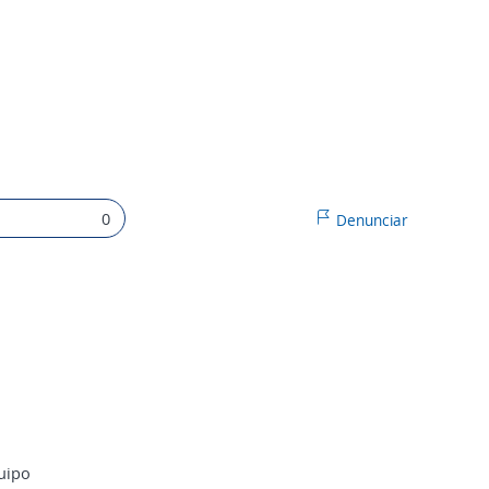
0
Denunciar
uipo