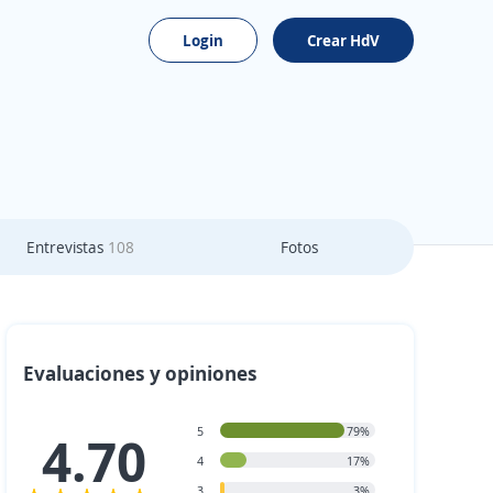
Login
Crear HdV
Entrevistas
108
Fotos
Evaluaciones y opiniones
5
79%
4.70
4
17%
3
3%