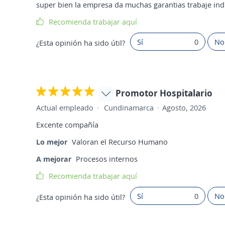
super bien la empresa da muchas garantias trabaje ind
Recomienda trabajar aquí
Sí
0
No
¿Esta opinión ha sido útil?
Promotor Hospitalario
Actual empleado
Cundinamarca
Agosto, 2026
Excente compañía
Lo mejor
Valoran el Recurso Humano
A mejorar
Procesos internos
Recomienda trabajar aquí
Sí
0
No
¿Esta opinión ha sido útil?