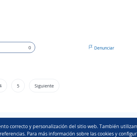
0
Denunciar
4
5
Siguiente
Copyright 2014 - 2026 DGNET LTD.
nto correcto y personalización del sitio web. También utilizam
Aviso legal
/
privacidad
referencias. Para más información sobre las cookies y configur