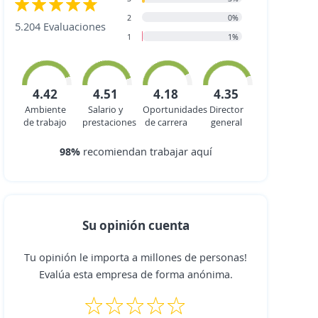
2
0%
5.204 Evaluaciones
1
1%
4.42
4.51
4.18
4.35
Ambiente
Salario y
Oportunidades
Director
de trabajo
prestaciones
de carrera
general
98%
recomiendan trabajar aquí
Su opinión cuenta
Tu opinión le importa a millones de personas!
Evalúa esta empresa de forma anónima.