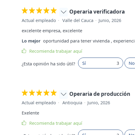
Operaria verificadora
Actual empleado
Valle del Cauca
Junio, 2026
excelente empresa, excelente
Lo mejor
oportunidad para tener vivienda , experiencia
Recomienda trabajar aquí
Sí
3
No
¿Esta opinión ha sido útil?
Operaria de producción
Actual empleado
Antioquia
Junio, 2026
Exelente
Recomienda trabajar aquí
Sí
2
No