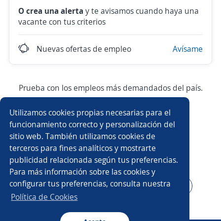
O crea una alerta
y te avisamos cuando haya una
vacante con tus criterios
Nuevas ofertas de empleo
Avísame
Prueba con los empleos más demandados del país.
Utilizamos cookies propias necesarias para el
Asesor/a comercial
Asesor/a comercial freelance
funcionamiento correcto y personalización del
sitio web. También utilizamos cookies de
Producción
Ejecutivo/a comercial
terceros para fines analíticos y mostrarte
publicidad relacionada según tus preferencias.
Auxiliar de almacén
Asesor/a telefónico
Para más información sobre las cookies y
configurar tus preferencias, consulta nuestra
Asesor/a servicio al cliente
Auxiliar administrativo/a
Política de Cookies
Auxiliar de cocina
Conductor/a