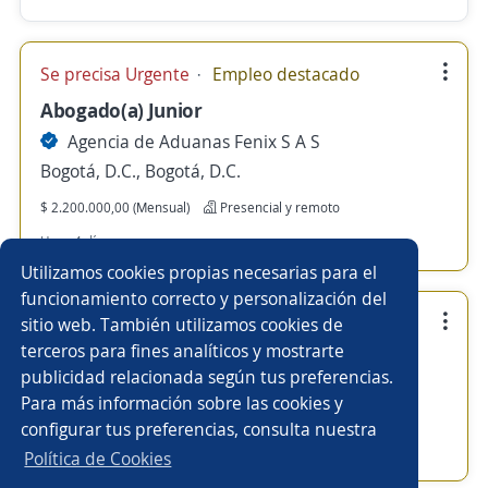
Se precisa Urgente
Empleo destacado
Abogado(a) Junior
Agencia de Aduanas Fenix S A S
Bogotá, D.C., Bogotá, D.C.
$ 2.200.000,00 (Mensual)
Presencial y remoto
Hace 4 días
Utilizamos cookies propias necesarias para el
funcionamiento correcto y personalización del
Se precisa Urgente
Empleo destacado
sitio web. También utilizamos cookies de
terceros para fines analíticos y mostrarte
Gestor Operativo Customer Service
publicidad relacionada según tus preferencias.
Agencia de Aduanas Fenix S A S
Para más información sobre las cookies y
Bogotá, D.C., Bogotá, D.C.
configurar tus preferencias, consulta nuestra
Hace 7 días
Política de Cookies