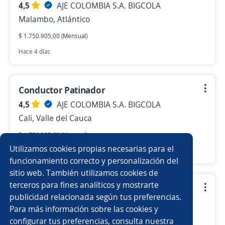
4,5
AJE COLOMBIA S.A. BIGCOLA
Malambo, Atlántico
$ 1.750.905,00 (Mensual)
Hace 4 días
Conductor Patinador
4,5
AJE COLOMBIA S.A. BIGCOLA
Cali, Valle del Cauca
$ 1.750.905,00 (Mensual)
Utilizamos cookies propias necesarias para el
Hace 5 días
funcionamiento correcto y personalización del
sitio web. También utilizamos cookies de
terceros para fines analíticos y mostrarte
Analista de planeacion
publicidad relacionada según tus preferencias.
4,5
AJE COLOMBIA S.A. BIGCOLA
Para más información sobre las cookies y
Bogotá, D.C., Bogotá, D.C.
configurar tus preferencias, consulta nuestra