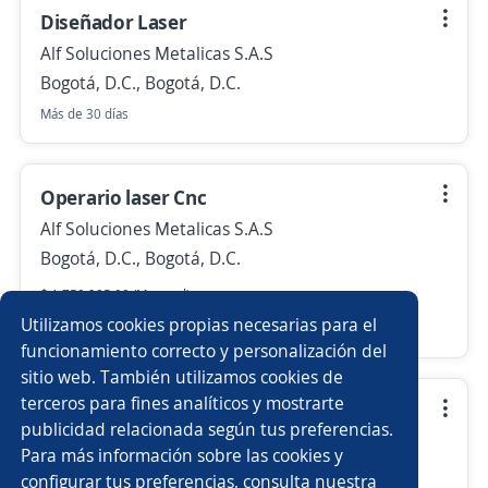
Diseñador Laser
Alf Soluciones Metalicas S.A.S
Bogotá, D.C., Bogotá, D.C.
Más de 30 días
Operario laser Cnc
Alf Soluciones Metalicas S.A.S
Bogotá, D.C., Bogotá, D.C.
$ 1.750.905,00 (Mensual)
Utilizamos cookies propias necesarias para el
Más de 30 días
funcionamiento correcto y personalización del
sitio web. También utilizamos cookies de
terceros para fines analíticos y mostrarte
Analista de compras
publicidad relacionada según tus preferencias.
Alf Soluciones Metalicas S.A.S
Para más información sobre las cookies y
Bogotá, D.C., Bogotá, D.C.
configurar tus preferencias, consulta nuestra