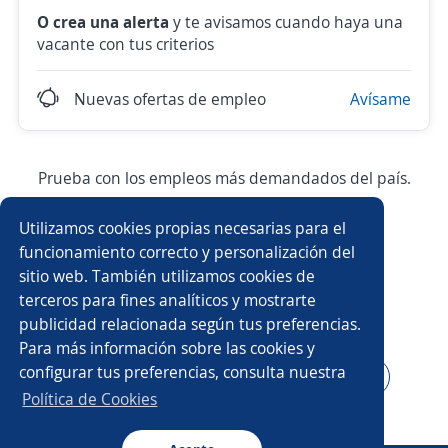
O crea una alerta
y te avisamos cuando haya una
vacante con tus criterios
Nuevas ofertas de empleo
Avísame
Prueba con los empleos más demandados del país.
Utilizamos cookies propias necesarias para el
Asesor/a comercial
Asesor/a comercial freelance
funcionamiento correcto y personalización del
sitio web. También utilizamos cookies de
Producción
Ejecutivo/a comercial
terceros para fines analíticos y mostrarte
publicidad relacionada según tus preferencias.
Auxiliar de almacén
Asesor/a telefónico
Para más información sobre las cookies y
configurar tus preferencias, consulta nuestra
Asesor/a servicio al cliente
Auxiliar administrativo/a
Política de Cookies
Auxiliar de cocina
Conductor/a