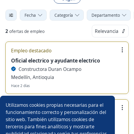
Fecha
Categoría
Departamento
2
Relevancia
ofertas de empleo
Empleo destacado
Oficial electrico y ayudante electrico
Constructora Duran Ocampo
Medellín, Antioquia
Hace 2 días
Utilizamos cookies propias necesarias para el
Empleo destacado
funcionamiento correcto y personalización del
Tecnólogo y/o encargado Electricista
sitio web. También utilizamos cookies de
terceros para fines analíticos y mostrarte
Constructora Duran Ocampo
publicidad relacionada según tus preferencias.