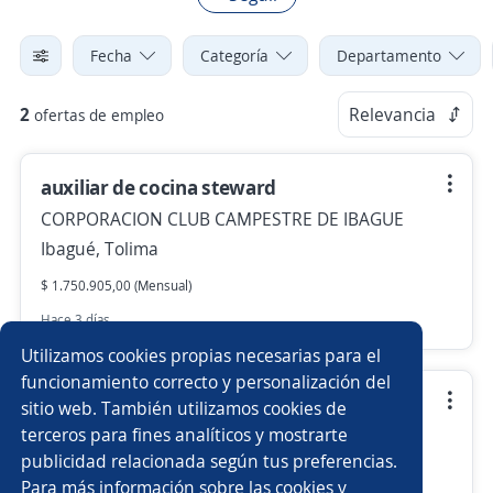
Fecha
Categoría
Departamento
2
Relevancia
ofertas de empleo
auxiliar de cocina steward
CORPORACION CLUB CAMPESTRE DE IBAGUE
Ibagué, Tolima
$ 1.750.905,00 (Mensual)
Hace 3 días
Utilizamos cookies propias necesarias para el
funcionamiento correcto y personalización del
cajero auxiliar punto de venta
sitio web. También utilizamos cookies de
terceros para fines analíticos y mostrarte
CORPORACION CLUB CAMPESTRE DE IBAGUE
publicidad relacionada según tus preferencias.
Ibagué, Tolima
Para más información sobre las cookies y