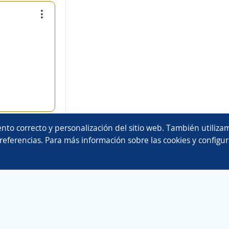
nto correcto y personalización del sitio web. También utilizam
referencias. Para más información sobre las cookies y configur