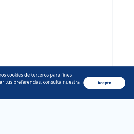
os cookies de terceros para fines
ar tus preferencias, consulta nuestra
Acepto