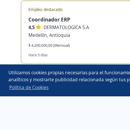
Empleo destacado
Coordinador ERP
4,5
DERMATOLOGICA S.A
Medellín, Antioquia
$ 4.200.000,00 (Mensual)
Hace 5 días
Copyright 2014 - 2026 DGNET LTD.
Utilizamos cookies propias necesarias para el funcionamie
Aviso legal
/
privacidad
analíticos y mostrarte publicidad relacionada según tus p
Política de Cookies