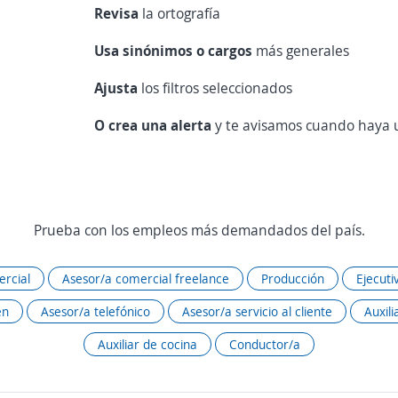
Revisa
la ortografía
Usa sinónimos o cargos
más generales
Ajusta
los filtros seleccionados
O crea una alerta
y te avisamos cuando haya u
Prueba con los empleos más demandados del país.
rcial
Asesor/a comercial freelance
Producción
Ejecuti
én
Asesor/a telefónico
Asesor/a servicio al cliente
Auxili
Auxiliar de cocina
Conductor/a