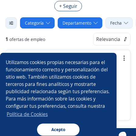
+ Seguir
Categoría
Departamento
Fecha
1
Relevancia
ofertas de empleo
Se precisa Urgente
Utilizamos cookies propias necesarias para el
Asistente de gerencia general
funcionamiento correcto y personalización del
sitio web. También utilizamos cookies de
4,5
EMERMEDICA S.A. SERVICIOS DE
terceros para fines analíticos y mostrarte
AMBULANCIA PREPAGADOS
publicidad relacionada según tus preferencias.
Bogotá, D.C., Bogotá, D.C.
Para más información sobre las cookies y
$ 2.450.000,00 (Mensual)
Presencial y remoto
configurar tus preferencias, consulta nuestra
Ayer
Política de Cookies
Acepto
Nuevas ofertas de empleo
Avísame