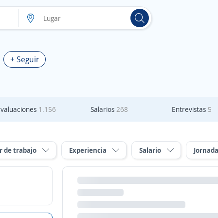
+ Seguir
Evaluaciones
1.156
Salarios
268
Entrevistas
5
r de trabajo
Experiencia
Salario
Jornad