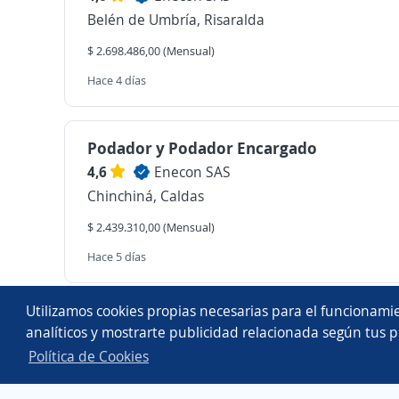
Belén de Umbría, Risaralda
$ 2.698.486,00 (Mensual)
Hace 4 días
Podador y Podador Encargado
4,6
Enecon SAS
Chinchiná, Caldas
$ 2.439.310,00 (Mensual)
Hace 5 días
Copyright 2014 - 2026 DGNET LTD.
Utilizamos cookies propias necesarias para el funcionamie
Aviso legal
/
privacidad
analíticos y mostrarte publicidad relacionada según tus p
Política de Cookies