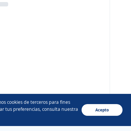
os cookies de terceros para fines
ar tus preferencias, consulta nuestra
Acepto