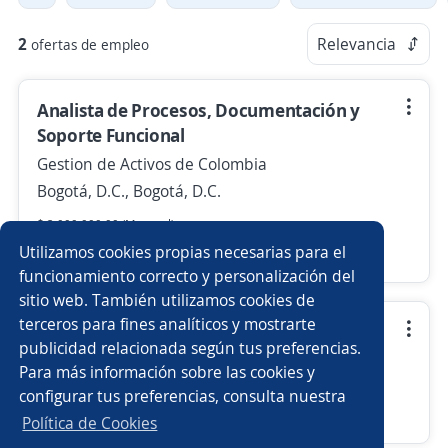
2
Relevancia
ofertas de empleo
Analista de Procesos, Documentación y
Soporte Funcional
Gestion de Activos de Colombia
Bogotá, D.C., Bogotá, D.C.
$ 3.000.000,00 (Mensual)
Utilizamos cookies propias necesarias para el
Más de 30 días
funcionamiento correcto y personalización del
sitio web. También utilizamos cookies de
terceros para fines analíticos y mostrarte
Desarrollador(a) de Software
publicidad relacionada según tus preferencias.
Gestion de Activos de Colombia
Para más información sobre las cookies y
Bogotá, D.C., Bogotá, D.C.
configurar tus preferencias, consulta nuestra
Más de 30 días
Política de Cookies