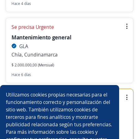
Hace 4 días
Se precisa Urgente
Mantenimiento general
GLA
Chía, Cundinamarca
$ 2.000.000,00 (Mensual)
Hace 6 días
Utilizamos cookies propias necesarias para el
Empleo destacado
funcionamiento correcto y personalización del
Docente
sitio web. También utilizamos cookies de
terceros para fines analíticos y mostrarte
GLA
publicidad relacionada según tus preferencias.
Chía, Cundinamarca
Para más información sobre las cookies y
$ 3.600.000,00 (Mensual)