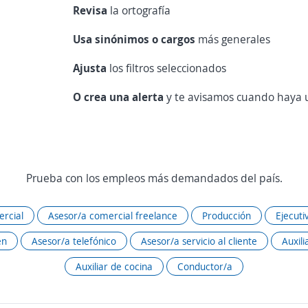
Revisa
la ortografía
Usa sinónimos o cargos
más generales
Ajusta
los filtros seleccionados
O crea una alerta
y te avisamos cuando haya u
Prueba con los empleos más demandados del país.
rcial
Asesor/a comercial freelance
Producción
Ejecuti
én
Asesor/a telefónico
Asesor/a servicio al cliente
Auxili
Auxiliar de cocina
Conductor/a