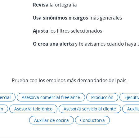
Revisa
la ortografía
Usa sinónimos o cargos
más generales
Ajusta
los filtros seleccionados
O crea una alerta
y te avisamos cuando haya u
Prueba con los empleos más demandados del país.
rcial
Asesor/a comercial freelance
Producción
Ejecuti
én
Asesor/a telefónico
Asesor/a servicio al cliente
Auxili
Auxiliar de cocina
Conductor/a