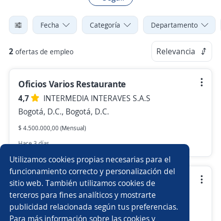
Fecha
Categoría
Departamento
2
Relevancia
ofertas de empleo
Oficios Varios Restaurante
4,7
INTERMEDIA INTERAVES S.A.S
Bogotá, D.C., Bogotá, D.C.
$ 4.500.000,00 (Mensual)
Hace 3 días
Utilizamos cookies propias necesarias para el
funcionamiento correcto y personalización del
Oficios varios cadena restaurantes
sitio web. También utilizamos cookies de
terceros para fines analíticos y mostrarte
4,7
INTERMEDIA INTERAVES S.A.S
publicidad relacionada según tus preferencias.
Bogotá, D.C., Bogotá, D.C.
Para más información sobre las cookies y