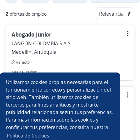
2
Relevancia
ofertas de empleo
Abogado Junior
LANGON COLOMBIA S.A.S.
Medellín, Antioquia
Remoto
Más de 30 días
Utilizamos cookies propias necesarias para el
funcionamiento correcto y personalización del
Abogado Junior Bilingüe
sitio web. También utilizamos cookies de
terceros para fines analíticos y mostrarte
LANGON COLOMBIA S.A.S.
publicidad relacionada según tus preferencias.
Medellín, Antioquia
Para más información sobre las cookies y
Remoto
configurar tus preferencias, consulta nuestra
Más de 30 días
Política de Cookies