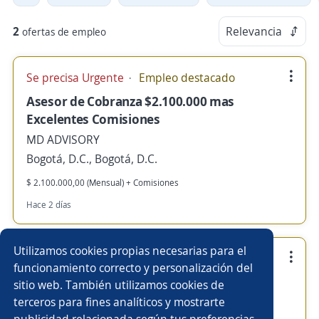
2
Relevancia
ofertas de empleo
Se precisa Urgente
Empleo destacado
Asesor de Cobranza $2.100.000 mas
Excelentes Comisiones
MD ADVISORY
Bogotá, D.C., Bogotá, D.C.
$ 2.100.000,00 (Mensual) + Comisiones
Hace 2 días
Utilizamos cookies propias necesarias para el
Se precisa Urgente
Empleo destacado
funcionamiento correcto y personalización del
dependiente/a judicial
sitio web. También utilizamos cookies de
terceros para fines analíticos y mostrarte
MD ADVISORY
publicidad relacionada según tus preferencias.