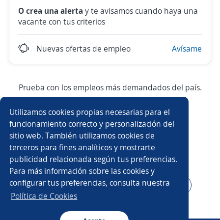
O crea una alerta
y te avisamos cuando haya una
vacante con tus criterios
Nuevas ofertas de empleo
Avísame
Prueba con los empleos más demandados del país.
Utilizamos cookies propias necesarias para el
Asesor/a comercial
Asesor/a comercial freelance
funcionamiento correcto y personalización del
sitio web. También utilizamos cookies de
Producción
Ejecutivo/a comercial
terceros para fines analíticos y mostrarte
publicidad relacionada según tus preferencias.
Auxiliar de almacén
Asesor/a telefónico
Para más información sobre las cookies y
configurar tus preferencias, consulta nuestra
Asesor/a servicio al cliente
Auxiliar administrativo/a
Política de Cookies
Auxiliar de cocina
Conductor/a