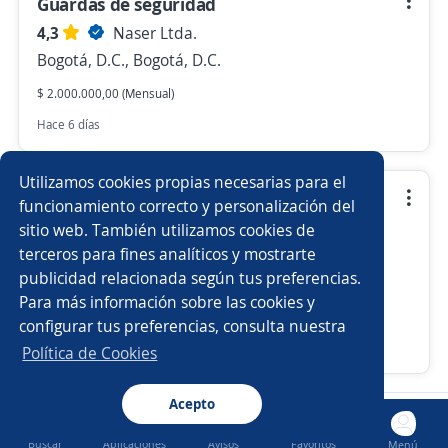
Guardas de seguridad
4,3
Naser Ltda.
Bogotá, D.C., Bogotá, D.C.
$ 2.000.000,00 (Mensual)
Hace 6 días
Utilizamos cookies propias necesarias para el
Gran Convocatoria Laboral Guardas de
funcionamiento correcto y personalización del
Seguridad
sitio web. También utilizamos cookies de
terceros para fines analíticos y mostrarte
4,3
Naser Ltda.
publicidad relacionada según tus preferencias.
Bogotá, D.C., Bogotá, D.C.
Para más información sobre las cookies y
$ 2.000.000,00 (Mensual)
configurar tus preferencias, consulta nuestra
Hace 7 días
Política de Cookies
Acepto
Nuevas ofertas de empleo
Avísame
Buscar
Aplicaciones
Avisos
Favoritos
Menú