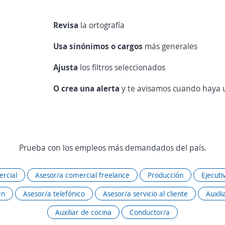
Revisa
la ortografía
Usa sinónimos o cargos
más generales
Ajusta
los filtros seleccionados
O crea una alerta
y te avisamos cuando haya u
Prueba con los empleos más demandados del país.
rcial
Asesor/a comercial freelance
Producción
Ejecuti
én
Asesor/a telefónico
Asesor/a servicio al cliente
Auxili
Auxiliar de cocina
Conductor/a