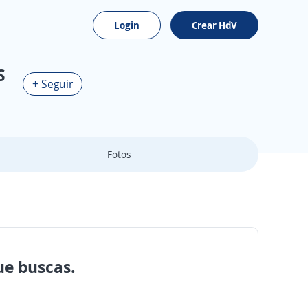
Login
Crear HdV
S
+ Seguir
Fotos
ue buscas.