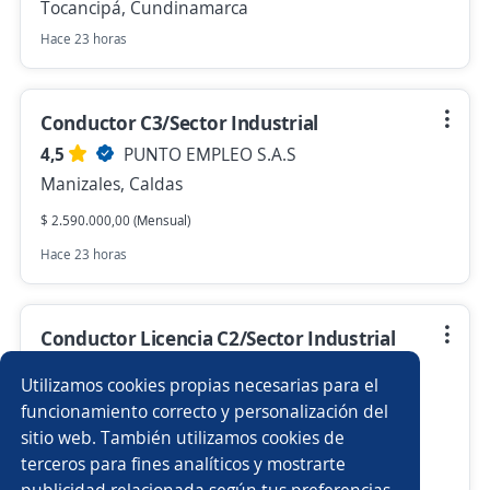
Tocancipá, Cundinamarca
Hace 23 horas
Conductor C3/Sector Industrial
4,5
PUNTO EMPLEO S.A.S
Manizales, Caldas
$ 2.590.000,00 (Mensual)
Hace 23 horas
Conductor Licencia C2/Sector Industrial
4,5
PUNTO EMPLEO S.A.S
Utilizamos cookies propias necesarias para el
Manizales, Caldas
funcionamiento correcto y personalización del
sitio web. También utilizamos cookies de
$ 1.850.000,00 (Mensual)
terceros para fines analíticos y mostrarte
Hace 23 horas
publicidad relacionada según tus preferencias.