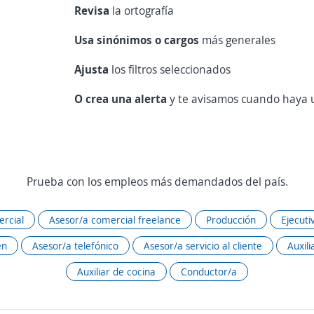
Revisa
la ortografía
Usa sinónimos o cargos
más generales
Ajusta
los filtros seleccionados
O crea una alerta
y te avisamos cuando haya u
Prueba con los empleos más demandados del país.
rcial
Asesor/a comercial freelance
Producción
Ejecuti
én
Asesor/a telefónico
Asesor/a servicio al cliente
Auxili
Auxiliar de cocina
Conductor/a