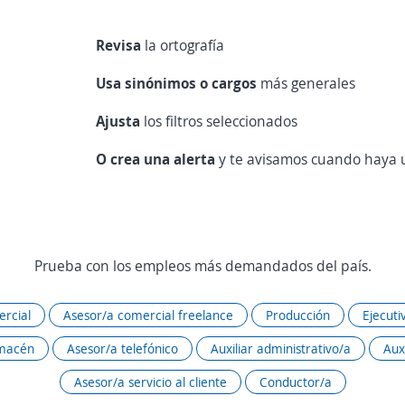
Revisa
la ortografía
Usa sinónimos o cargos
más generales
Ajusta
los filtros seleccionados
O crea una alerta
y te avisamos cuando haya u
Prueba con los empleos más demandados del país.
rcial
Asesor/a comercial freelance
Producción
Ejecuti
lmacén
Asesor/a telefónico
Auxiliar administrativo/a
Aux
Asesor/a servicio al cliente
Conductor/a