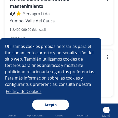
mantenimiento
4,6
Servagro Ltda.
Yumbo, Valle del Cauca
$ 2.400.000,00 (Mensual)
Hace 4 días
Utilizamos cookies propias necesarias para el
funcionamiento correcto y personalización del
auxiliar de producción
sitio web. También utilizamos cookies de
terceros para fines analíticos y mostrarte
4,6
Servagro Ltda.
publicidad relacionada según tus preferencias.
Yumbo, Valle del Cauca
Para más información sobre las cookies y
$ 1.750.905,00 (Mensual)
configurar tus preferencias, consulta nuestra
Hace 4 días
Política de Cookies
Acepto
Nuevas ofertas de empleo
Avísame
Buscar
Aplicaciones
Avisos
Favoritos
Menú