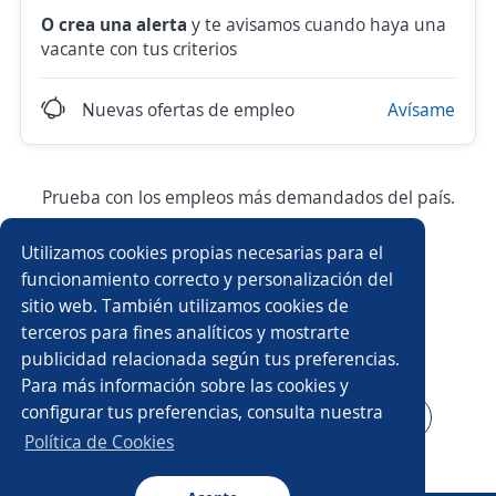
O crea una alerta
y te avisamos cuando haya una
vacante con tus criterios
Nuevas ofertas de empleo
Avísame
Prueba con los empleos más demandados del país.
Utilizamos cookies propias necesarias para el
Asesor/a comercial
Asesor/a comercial freelance
funcionamiento correcto y personalización del
sitio web. También utilizamos cookies de
Producción
Ejecutivo/a comercial
terceros para fines analíticos y mostrarte
publicidad relacionada según tus preferencias.
Auxiliar de almacén
Asesor/a telefónico
Para más información sobre las cookies y
configurar tus preferencias, consulta nuestra
Asesor/a servicio al cliente
Auxiliar administrativo/a
Política de Cookies
Auxiliar de cocina
Conductor/a