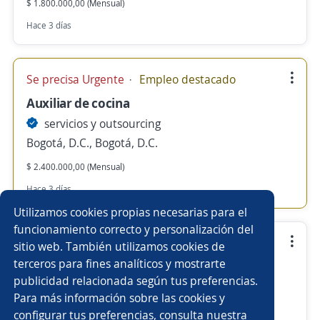
$ 1.800.000,00 (Mensual)
Hace 3 días
Se precisa Urgente
Empleo destacado
Auxiliar de cocina
servicios y outsourcing
Bogotá, D.C., Bogotá, D.C.
$ 2.400.000,00 (Mensual)
Hace 3 días
Utilizamos cookies propias necesarias para el
funcionamiento correcto y personalización del
Steward Lavaplatos
sitio web. También utilizamos cookies de
terceros para fines analíticos y mostrarte
servicios y outsourcing
publicidad relacionada según tus preferencias.
Bogotá, D.C., Bogotá, D.C.
Para más información sobre las cookies y
$ 2.240.000,00 (Mensual)
configurar tus preferencias, consulta nuestra