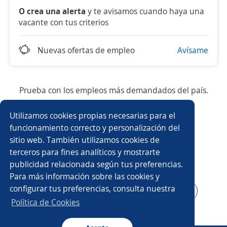
O crea una alerta
y te avisamos cuando haya una
vacante con tus criterios
Nuevas ofertas de empleo
Avísame
Prueba con los empleos más demandados del país.
Utilizamos cookies propias necesarias para el
Asesor/a comercial
Asesor/a comercial freelance
funcionamiento correcto y personalización del
sitio web. También utilizamos cookies de
Producción
Ejecutivo/a comercial
terceros para fines analíticos y mostrarte
publicidad relacionada según tus preferencias.
Auxiliar de almacén
Asesor/a telefónico
Para más información sobre las cookies y
configurar tus preferencias, consulta nuestra
Asesor/a servicio al cliente
Auxiliar administrativo/a
Política de Cookies
Auxiliar de cocina
Conductor/a