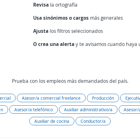
Revisa
la ortografía
Usa sinónimos o cargos
más generales
Ajusta
los filtros seleccionados
O crea una alerta
y te avisamos cuando haya u
Prueba con los empleos más demandados del país.
rcial
Asesor/a comercial freelance
Producción
Ejecuti
én
Asesor/a telefónico
Auxiliar administrativo/a
Asesor/a
Auxiliar de cocina
Conductor/a