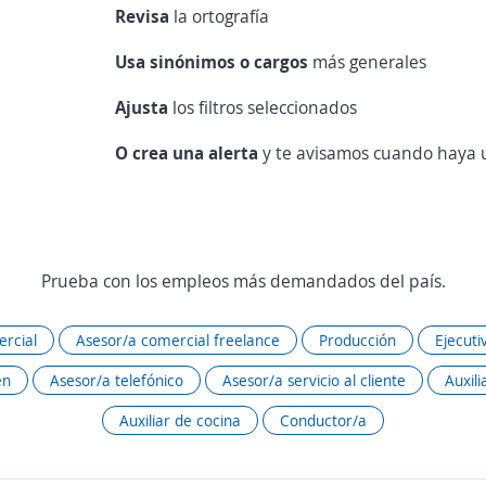
Revisa
la ortografía
Usa sinónimos o cargos
más generales
Ajusta
los filtros seleccionados
O crea una alerta
y te avisamos cuando haya u
Prueba con los empleos más demandados del país.
rcial
Asesor/a comercial freelance
Producción
Ejecuti
én
Asesor/a telefónico
Asesor/a servicio al cliente
Auxili
Auxiliar de cocina
Conductor/a