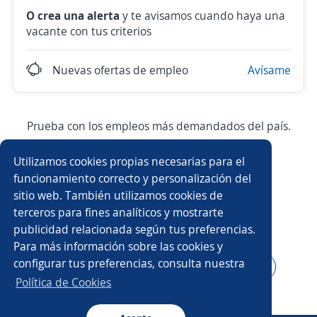
O crea una alerta
y te avisamos cuando haya una
vacante con tus criterios
Nuevas ofertas de empleo
Avísame
Prueba con los empleos más demandados del país.
Utilizamos cookies propias necesarias para el
Asesor/a comercial
Asesor/a comercial freelance
funcionamiento correcto y personalización del
sitio web. También utilizamos cookies de
Producción
Ejecutivo/a comercial
terceros para fines analíticos y mostrarte
publicidad relacionada según tus preferencias.
Auxiliar de almacén
Asesor/a telefónico
Para más información sobre las cookies y
configurar tus preferencias, consulta nuestra
Asesor/a servicio al cliente
Auxiliar administrativo/a
Política de Cookies
Auxiliar de cocina
Conductor/a