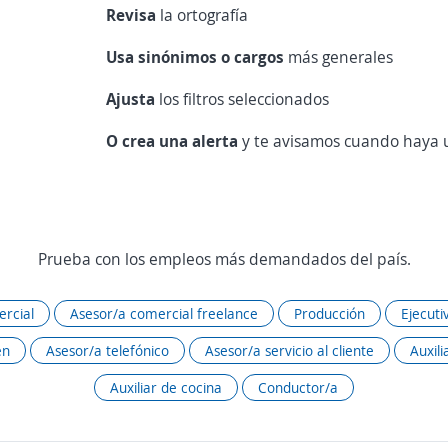
Revisa
la ortografía
Usa sinónimos o cargos
más generales
Ajusta
los filtros seleccionados
O crea una alerta
y te avisamos cuando haya u
Prueba con los empleos más demandados del país.
rcial
Asesor/a comercial freelance
Producción
Ejecuti
én
Asesor/a telefónico
Asesor/a servicio al cliente
Auxili
Auxiliar de cocina
Conductor/a