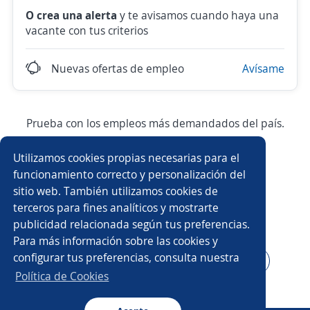
O crea una alerta
y te avisamos cuando haya una
vacante con tus criterios
Nuevas ofertas de empleo
Avísame
Prueba con los empleos más demandados del país.
Utilizamos cookies propias necesarias para el
Asesor/a comercial
Asesor/a comercial freelance
funcionamiento correcto y personalización del
sitio web. También utilizamos cookies de
Producción
Ejecutivo/a comercial
terceros para fines analíticos y mostrarte
publicidad relacionada según tus preferencias.
Auxiliar de almacén
Asesor/a telefónico
Para más información sobre las cookies y
configurar tus preferencias, consulta nuestra
Asesor/a servicio al cliente
Auxiliar administrativo/a
Política de Cookies
Auxiliar de cocina
Conductor/a