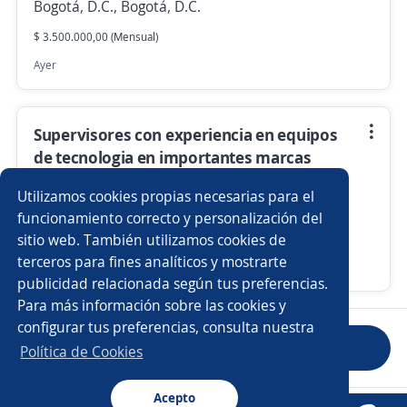
Bogotá, D.C., Bogotá, D.C.
$ 3.500.000,00 (Mensual)
Ayer
Supervisores con experiencia en equipos
de tecnologia en importantes marcas
4,6
VISION Y MARKETING S.A.S.
Utilizamos cookies propias necesarias para el
Cali, Valle del Cauca
funcionamiento correcto y personalización del
sitio web. También utilizamos cookies de
$ 2.319.000,00 (Mensual)
terceros para fines analíticos y mostrarte
Ayer
publicidad relacionada según tus preferencias.
Para más información sobre las cookies y
configurar tus preferencias, consulta nuestra
Anterior
Siguiente
Política de Cookies
Acepto