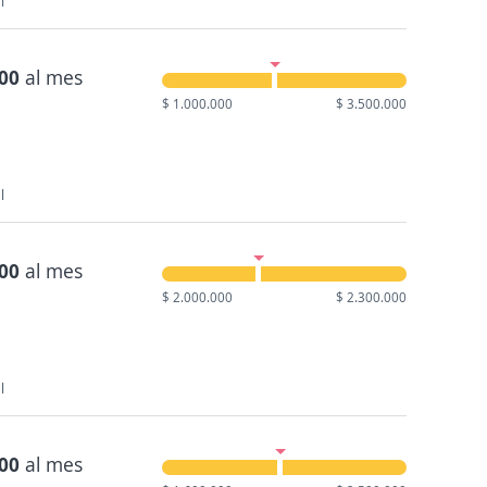
l
000
al mes
$ 1.000.000
$ 3.500.000
l
700
al mes
$ 2.000.000
$ 2.300.000
l
000
al mes