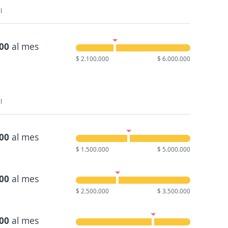
l
000
al mes
$ 2.100.000
$ 6.000.000
l
000
al mes
$ 1.500.000
$ 5.000.000
100
al mes
$ 2.500.000
$ 3.500.000
000
al mes