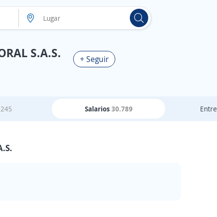
RAL S.A.S.
+ Seguir
s
245
Salarios
30.789
Entre
.S.