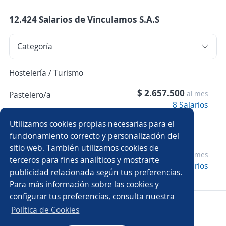
12.424 Salarios de Vinculamos S.A.S
Hostelería / Turismo
$ 2.657.500
al mes
Pastelero/a
8 Salarios
Utilizamos cookies propias necesarias para el
Ventas
funcionamiento correcto y personalización del
sitio web. También utilizamos cookies de
$ 2.375.000
al mes
Ejecutivo/a comercial
terceros para fines analíticos y mostrarte
8 Salarios
publicidad relacionada según tus preferencias.
Para más información sobre las cookies y
configurar tus preferencias, consulta nuestra
Copyright 2014 - 2026 DGNET LTD.
Política de Cookies
Aviso legal
/
privacidad