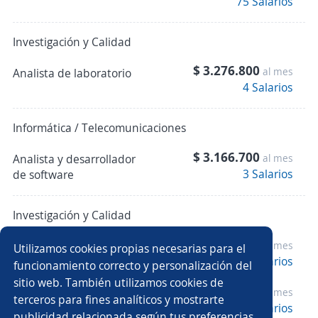
75 Salarios
Investigación y Calidad
$ 3.276.800
al mes
Analista de laboratorio
4 Salarios
Informática / Telecomunicaciones
$ 3.166.700
Analista y desarrollador
al mes
3 Salarios
de software
Investigación y Calidad
$ 2.058.500
Tecnólogo/a
al mes
Utilizamos cookies propias necesarias para el
4 Salarios
biomédico/a
funcionamiento correcto y personalización del
sitio web. También utilizamos cookies de
$ 3.091.400
al mes
Líder de calidad
terceros para fines analíticos y mostrarte
3 Salarios
publicidad relacionada según tus preferencias.