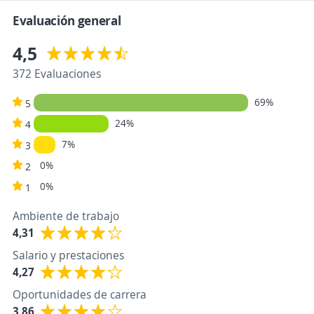
Evaluación general
4,5
372 Evaluaciones
69%
5
24%
4
7%
3
0%
2
0%
1
Ambiente de trabajo
4,31
Salario y prestaciones
4,27
Oportunidades de carrera
3,86