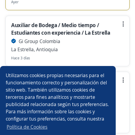
Ayer
Auxiliar de Bodega / Medio tiempo /
Estudiantes con experiencia / La Estrella
Gi Group Colombia
La Estrella, Antioquia
Hace 3 días
Utilizamos cookies propias necesarias para el
Auxiliar de bodega La Estrella Medio
funcionamiento correcto y personalización del
tiempo
sitio web. También utilizamos cookies de
terceros para fines analíticos y mostrarte
Gi Group Colombia
publicidad relacionada según tus preferencias.
La Estrella, Antioquia
Para más información sobre las cookies y
$ 1.776.000,00 (Mensual)
configurar tus preferencias, consulta nuestra
Hace 5 días
Política de Cookies