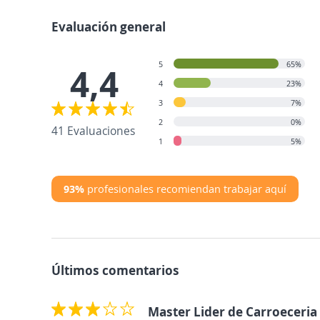
Evaluación general
5
65%
4,4
4
23%
3
7%
2
0%
41 Evaluaciones
1
5%
93%
profesionales recomiendan trabajar aquí
Últimos comentarios
Master Lider de Carroeceria