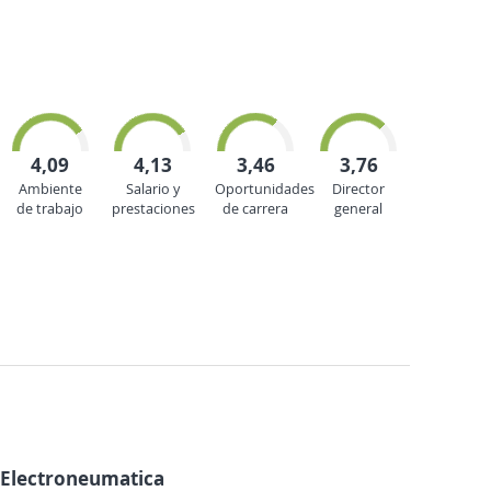
4,09
4,13
3,46
3,76
Ambiente
Salario y
Oportunidades
Director
de trabajo
prestaciones
de carrera
general
 Electroneumatica