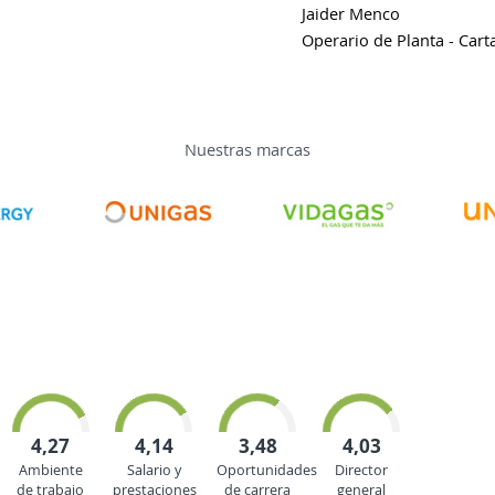
Jaider Menco
Operario de Planta - Car
Nuestras marcas
4,27
4,14
3,48
4,03
Ambiente
Salario y
Oportunidades
Director
de trabajo
prestaciones
de carrera
general