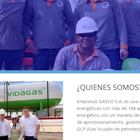
¿QUIENES SOMOS
Empresas GASCO S.A. es una 
energéticas con más de 168 añ
energético con un modelo de 
de aprovisionamiento, gestión
GLP (Gas licuado de petroleo)