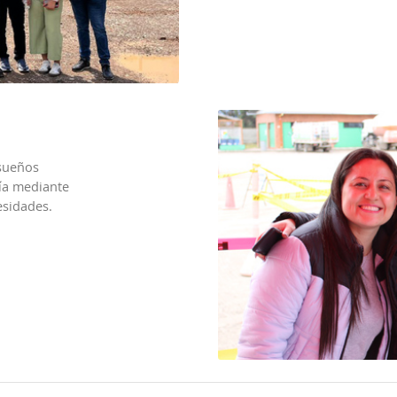
 sueños
gía mediante
esidades.