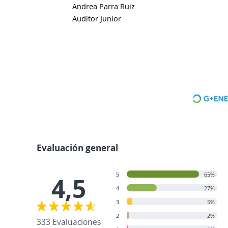
Andrea Parra Ruiz
Auditor Junior
Evaluación general
5
65%
4,5
4
27%
3
5%
2
2%
333 Evaluaciones