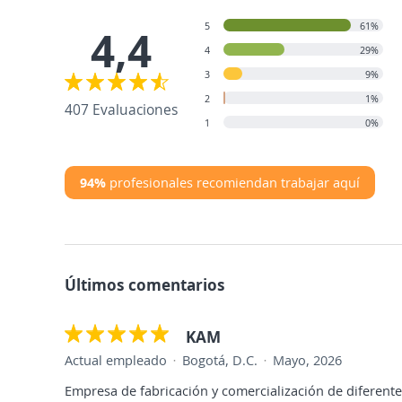
5
61%
4,4
4
29%
3
9%
2
1%
407 Evaluaciones
1
0%
94%
profesionales recomiendan trabajar aquí
Últimos comentarios
KAM
Actual empleado
Bogotá, D.C.
Mayo, 2026
Empresa de fabricación y comercialización de diferente