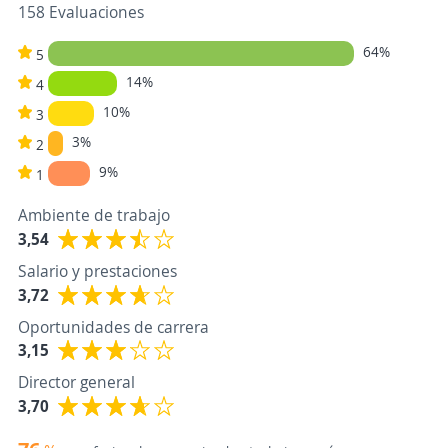
158 Evaluaciones
64%
5
14%
4
10%
3
3%
2
9%
1
Ambiente de trabajo
3,54
Salario y prestaciones
3,72
Oportunidades de carrera
3,15
Director general
3,70