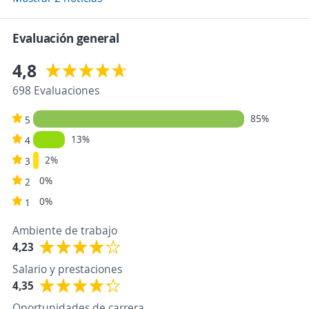
Evaluación general
4,8
698 Evaluaciones
85%
5
13%
4
2%
3
0%
2
0%
1
Ambiente de trabajo
4,23
Salario y prestaciones
4,35
Oportunidades de carrera