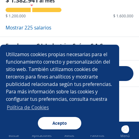
$ 1.382.941
al mes
$ 1.200.000
$ 1.600.000
Mostrar 225 salarios
Empleos en C.I. Industrias Suárez S.A.S
Utilizamos cookies propias necesarias para el
funcionamiento correcto y personalización del
sitio web. También utilizamos cookies de
Evaluar empresa
terceros para fines analíticos y mostrarte
publicidad relacionada según tus preferencias.
Para más información sobre las cookies y
Copyright 2014 - 2026 DGNET LTD.
configurar tus preferencias, consulta nuestra
Aviso legal
/
Privacidad
Política de Cookies
Acepto
Buscar
Aplicaciones
Avisos
Favoritos
Menú